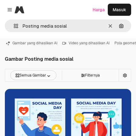
Magnific
Harga
Masuk
Close menu
Jernih
Pencar
Gambar yang dihasilkan AI
Video yang dihasilkan AI
Pola geomet
Gambar Posting media sosial
Semua Gambar
Filternya