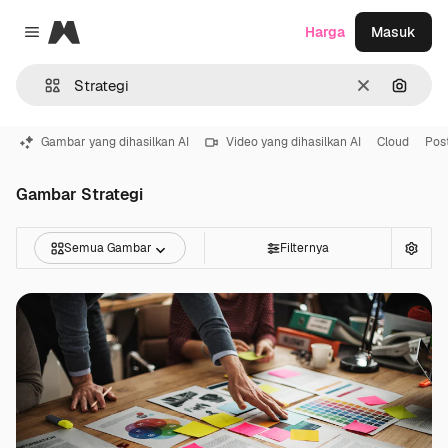
Magnific
Harga
Masuk
Close menu
Jernih
Pencar
Gambar yang dihasilkan AI
Video yang dihasilkan AI
Cloud
Pos
Gambar Strategi
Semua Gambar
Filternya