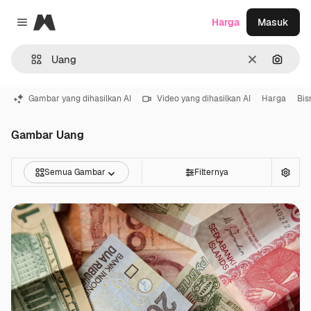
Magnific
Harga
Masuk
Close menu
Jernih
Pencar
Gambar yang dihasilkan AI
Video yang dihasilkan AI
Harga
Bis
Gambar Uang
Semua Gambar
Filternya