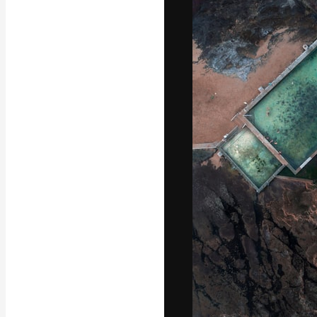
Platform kreat
terbaik Anda. L
dari kalangan k
dan studio.
Bahasa Indo
Copyright © 2010