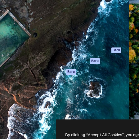
if untuk mengarahkan karya
Spaces
Academy
ebih dari 1 juta pelanggan
Asisten AI
Dokumentasi
reatif, perusahaan, agensi,
Generator gambar
Dukungan
AI
Ketentuan
nesia
Generator video AI
Penggunaan
Generator suara AI
Kebijakan privasi
Konten stok
Asli
Baru
MCP untuk
Kebijakan Cookie
Baru
Claude/ChatGPT
Pusat kepercaya
Agen
Baru
Afiliasi
API
Enterprise
Aplikasi seluler
Semua alat
Magnific
-
2026
Freepik Company S.L.U.
Hak cipta dilindungi undang-undang
.
By clicking “Accept All Cookies”, you ag