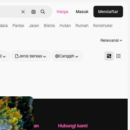
Harga
Masuk
Mendaftar
Jernih
Pencarian berdasarkan gambar
Mencari
dara
Pantai
Jalan
Bisnis
Hutan
Rumah
Konstruksi
Relevansi
t
Jenis berkas
Canggih
Perusahaan
Hubungi kami