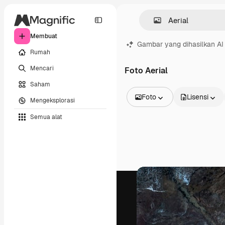
Membuat
Gambar yang dihasilkan AI
Rumah
Mencari
Foto Aerial
Saham
Foto
Lisensi
Mengeksplorasi
Semua Gambar
Semua alat
Vektor
Ilustrasi
Foto
PSD
Templat
Mockup
Video
Rekaman
Grafik gerak
Templat video
Ikon
Model 3D
Huruf