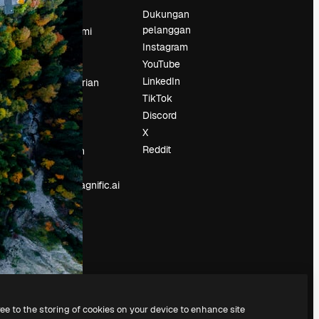
Harga
Dukungan
pelanggan
Tentang kami
Instagram
Reviews
YouTube
Karier
LinkedIn
Tren pencarian
TikTok
Blog
Discord
Acara
X
Slidesgo
an
Reddit
Jual konten
Ruang pers
Mencari magnific.ai
ree to the storing of cookies on your device to enhance site