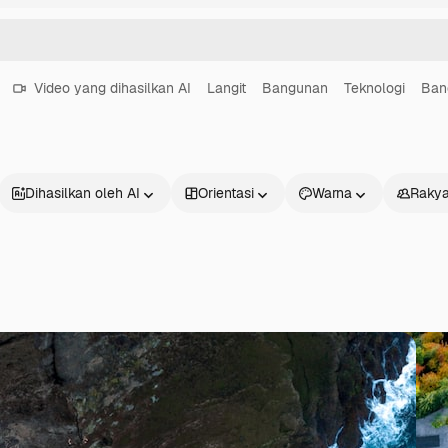
Video yang dihasilkan AI
Langit
Bangunan
Teknologi
Ban
Dihasilkan oleh AI
Orientasi
Warna
Rakya
Produk
Mulai