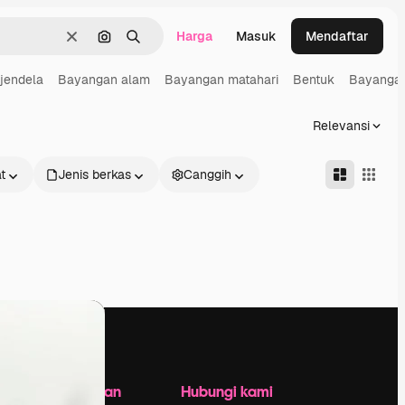
Harga
Masuk
Mendaftar
Jernih
Pencarian berdasarkan gambar
Mencari
jendela
Bayangan alam
Bayangan matahari
Bentuk
Bayanga
Relevansi
t
Jenis berkas
Canggih
Perusahaan
Hubungi kami