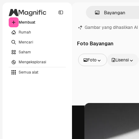
Membuat
Gambar yang dihasilkan AI
Rumah
Mencari
Foto Bayangan
Saham
Foto
Lisensi
Mengeksplorasi
Semua Gambar
Semua alat
Vektor
Ilustrasi
Foto
PSD
Templat
Mockup
Video
Rekaman
Grafik gerak
Templat video
Ikon
Model 3D
Huruf