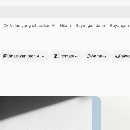
Video yang dihasilkan AI
Hitam
Bayangan daun
Bayangan 
Dihasilkan oleh AI
Orientasi
Warna
Rakya
Produk
Mulai