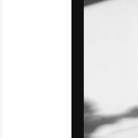
Platform kreat
terbaik Anda. L
dari kalangan k
dan studio.
Bahasa Indo
Copyright © 2010