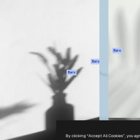
if untuk mengarahkan karya
Spaces
Academy
ebih dari 1 juta pelanggan
Asisten AI
Dokumentasi
reatif, perusahaan, agensi,
Generator gambar
Dukungan
AI
Ketentuan
nesia
Generator video AI
Penggunaan
Generator suara AI
Kebijakan privasi
Konten stok
Asli
Baru
MCP untuk
Kebijakan Cookie
Baru
Claude/ChatGPT
Pusat kepercaya
Agen
Baru
Afiliasi
API
Enterprise
Aplikasi seluler
Semua alat
Magnific
-
2026
Freepik Company S.L.U.
Hak cipta dilindungi undang-undang
.
By clicking “Accept All Cookies”, you ag