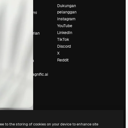
Harga
Dukungan
pelanggan
Tentang kami
Instagram
Reviews
YouTube
Karier
LinkedIn
Tren pencarian
TikTok
Blog
Discord
Acara
X
Slidesgo
an
Reddit
Jual konten
Ruang pers
Mencari magnific.ai
ree to the storing of cookies on your device to enhance site