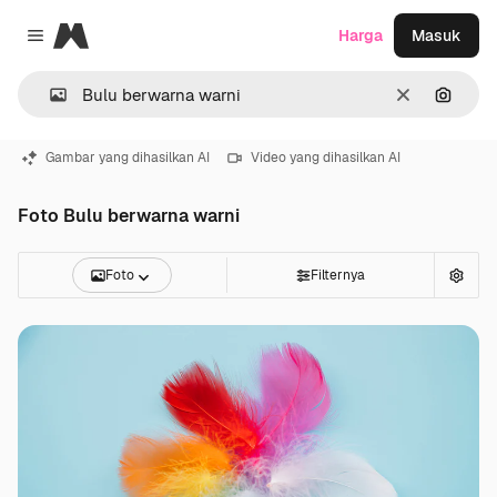
Magnific
Harga
Masuk
Close menu
Jernih
Pencar
Gambar yang dihasilkan AI
Video yang dihasilkan AI
Foto Bulu berwarna warni
Foto
Filternya