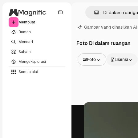
Membuat
Gambar yang dihasilkan AI
Rumah
Mencari
Foto Di dalam ruangan
Saham
Foto
Lisensi
Mengeksplorasi
Semua Gambar
Semua alat
Vektor
Ilustrasi
Foto
PSD
Templat
Mockup
Video
Rekaman
Grafik gerak
Templat video
Ikon
Model 3D
Huruf