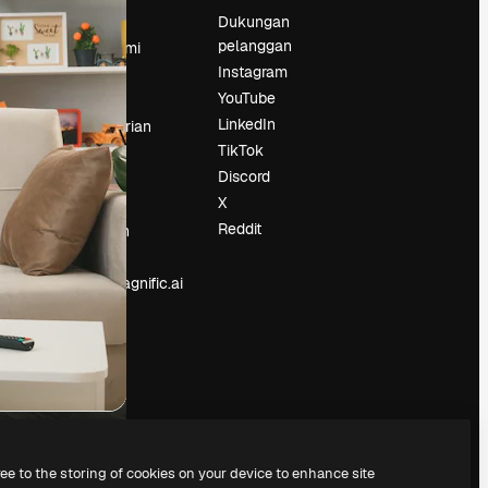
Harga
Dukungan
pelanggan
Tentang kami
Instagram
Reviews
YouTube
Karier
LinkedIn
Tren pencarian
TikTok
Blog
Discord
Acara
X
Slidesgo
an
Reddit
Jual konten
Ruang pers
Mencari magnific.ai
ree to the storing of cookies on your device to enhance site