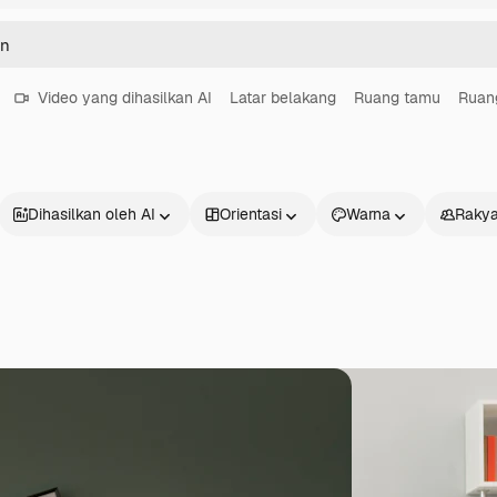
Video yang dihasilkan AI
Latar belakang
Ruang tamu
Ruan
Dihasilkan oleh AI
Orientasi
Warna
Rakya
Produk
Mulai