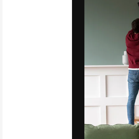
Platform kreat
terbaik Anda. L
dari kalangan k
dan studio.
Bahasa Indo
Copyright © 2010