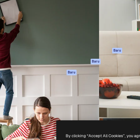
if untuk mengarahkan karya
Spaces
Academy
ebih dari 1 juta pelanggan
Asisten AI
Dokumentasi
reatif, perusahaan, agensi,
Generator gambar
Dukungan
AI
Ketentuan
nesia
Generator video AI
Penggunaan
Generator suara AI
Kebijakan privasi
Konten stok
Asli
Baru
MCP untuk
Kebijakan Cookie
Baru
Claude/ChatGPT
Pusat kepercaya
Agen
Baru
Afiliasi
API
Enterprise
Aplikasi seluler
Semua alat
Magnific
-
2026
Freepik Company S.L.U.
Hak cipta dilindungi undang-undang
.
By clicking “Accept All Cookies”, you ag