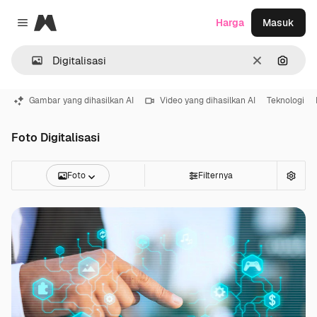
Magnific
Harga
Masuk
Close menu
Jernih
Pencar
Gambar yang dihasilkan AI
Video yang dihasilkan AI
Teknologi
Foto Digitalisasi
Foto
Filternya