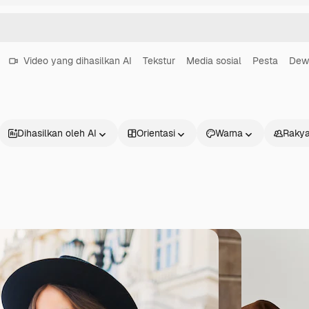
Video yang dihasilkan AI
Tekstur
Media sosial
Pesta
Dew
Dihasilkan oleh AI
Orientasi
Warna
Rakya
Produk
Mulai