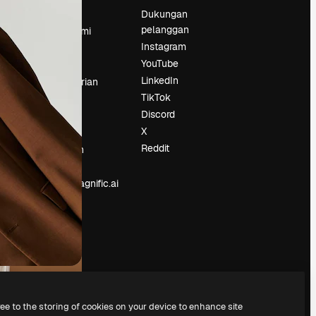
Harga
Dukungan
pelanggan
Tentang kami
Instagram
Reviews
YouTube
Karier
LinkedIn
Tren pencarian
TikTok
Blog
Discord
Acara
X
Slidesgo
an
Reddit
Jual konten
Ruang pers
Mencari magnific.ai
ree to the storing of cookies on your device to enhance site