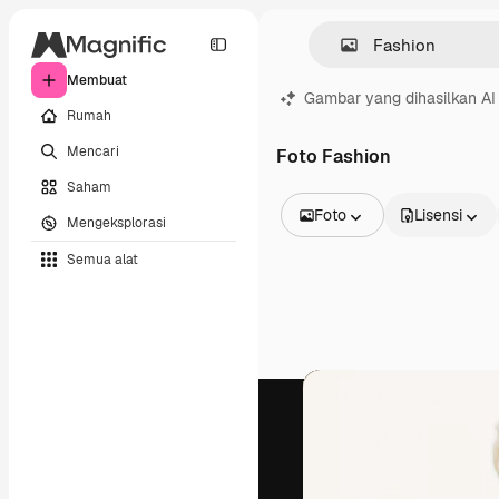
Membuat
Gambar yang dihasilkan AI
Rumah
Mencari
Foto Fashion
Saham
Foto
Lisensi
Mengeksplorasi
Semua Gambar
Semua alat
Vektor
Ilustrasi
Foto
PSD
Templat
Mockup
Video
Rekaman
Grafik gerak
Templat video
Ikon
Model 3D
Huruf