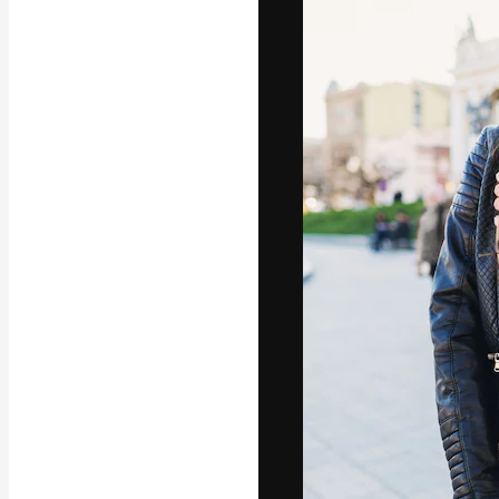
Platform kreat
terbaik Anda. L
dari kalangan k
dan studio.
Bahasa Indo
Copyright © 2010