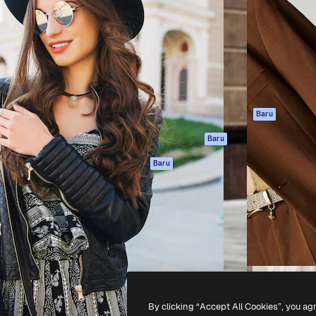
if untuk mengarahkan karya
Spaces
Academy
ebih dari 1 juta pelanggan
Asisten AI
Dokumentasi
reatif, perusahaan, agensi,
Generator gambar
Dukungan
AI
Ketentuan
nesia
Generator video AI
Penggunaan
Generator suara AI
Kebijakan privasi
Konten stok
Asli
Baru
MCP untuk
Kebijakan Cookie
Baru
Claude/ChatGPT
Pusat kepercaya
Agen
Baru
Afiliasi
API
Enterprise
Aplikasi seluler
Semua alat
Magnific
-
2026
Freepik Company S.L.U.
Hak cipta dilindungi undang-undang
.
By clicking “Accept All Cookies”, you ag