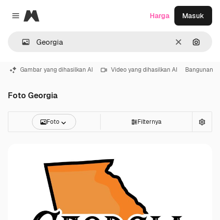
Magnific
Harga
Masuk
Close menu
Jernih
Pencar
Gambar yang dihasilkan AI
Video yang dihasilkan AI
Bangunan
Foto Georgia
Foto
Filternya