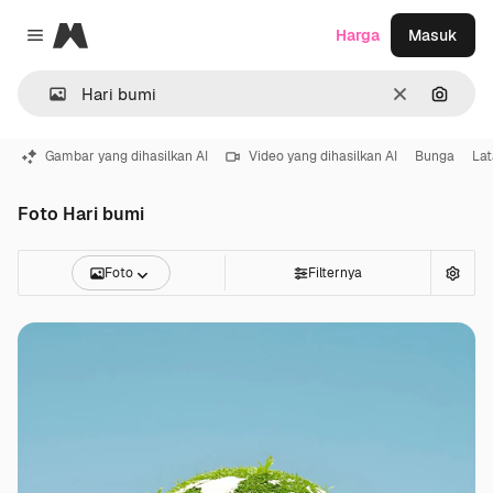
Magnific
Harga
Masuk
Close menu
Jernih
Pencar
Gambar yang dihasilkan AI
Video yang dihasilkan AI
Bunga
Lat
Foto Hari bumi
Foto
Filternya