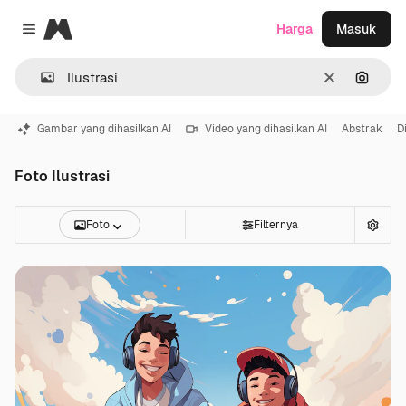
Magnific
Harga
Masuk
Close menu
Jernih
Pencar
Gambar yang dihasilkan AI
Video yang dihasilkan AI
Abstrak
D
Foto Ilustrasi
Foto
Filternya