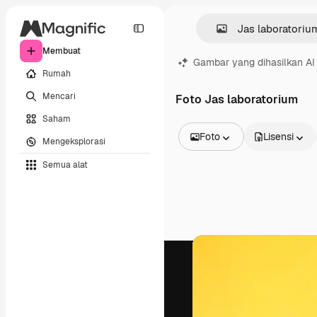
Membuat
Gambar yang dihasilkan AI
Rumah
Mencari
Foto Jas laboratorium
Saham
Foto
Lisensi
Mengeksplorasi
Semua Gambar
Semua alat
Vektor
Ilustrasi
Foto
PSD
Templat
Mockup
Video
Rekaman
Grafik gerak
Templat video
Ikon
Model 3D
Huruf