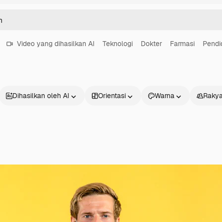
Video yang dihasilkan AI
Teknologi
Dokter
Farmasi
Pendi
Dihasilkan oleh AI
Orientasi
Warna
Rakya
Produk
Mulai