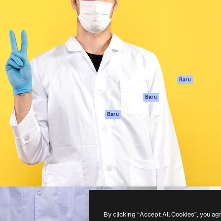
if untuk mengarahkan karya
Spaces
Academy
ebih dari 1 juta pelanggan
Asisten AI
Dokumentasi
reatif, perusahaan, agensi,
Generator gambar
Dukungan
AI
Ketentuan
nesia
Generator video AI
Penggunaan
Generator suara AI
Kebijakan privasi
Konten stok
Asli
Baru
MCP untuk
Kebijakan Cookie
Baru
Claude/ChatGPT
Pusat kepercaya
Agen
Baru
Afiliasi
API
Enterprise
Aplikasi seluler
Semua alat
Magnific
-
2026
Freepik Company S.L.U.
Hak cipta dilindungi undang-undang
.
By clicking “Accept All Cookies”, you ag