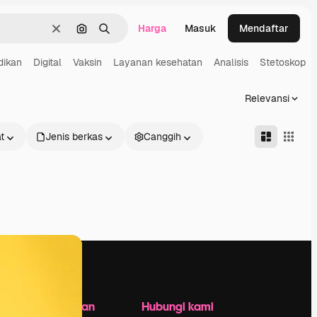
Harga
Masuk
Mendaftar
Jernih
Pencarian berdasarkan gambar
Mencari
dikan
Digital
Vaksin
Layanan kesehatan
Analisis
Stetoskop
Relevansi
t
Jenis berkas
Canggih
Perusahaan
Hubungi kami