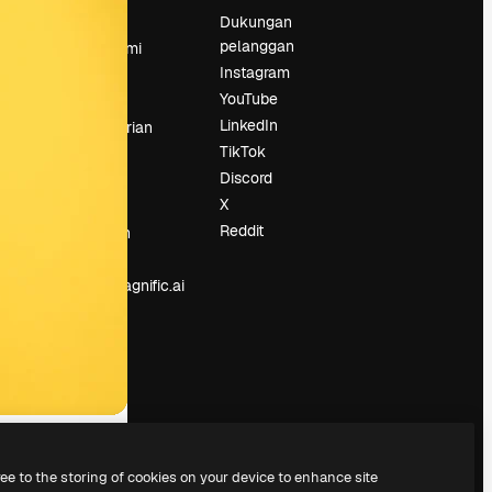
Harga
Dukungan
pelanggan
Tentang kami
Instagram
Reviews
YouTube
Karier
LinkedIn
Tren pencarian
TikTok
Blog
Discord
Acara
X
Slidesgo
an
Reddit
Jual konten
Ruang pers
Mencari magnific.ai
ree to the storing of cookies on your device to enhance site