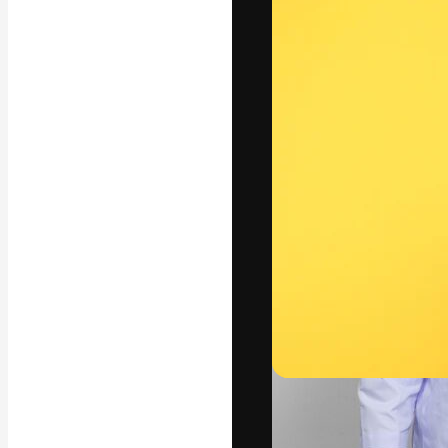
Platform kreat
terbaik Anda. L
dari kalangan k
dan studio.
Bahasa Indo
Copyright © 2010