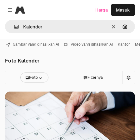
Magnific
Harga
Masuk
Close menu
Jernih
Pencar
Gambar yang dihasilkan AI
Video yang dihasilkan AI
Kantor
Me
Foto Kalender
Foto
Filternya