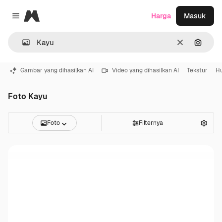
Magnific
Harga
Masuk
Close menu
Jernih
Pencar
Gambar yang dihasilkan AI
Video yang dihasilkan AI
Tekstur
H
Foto Kayu
Foto
Filternya