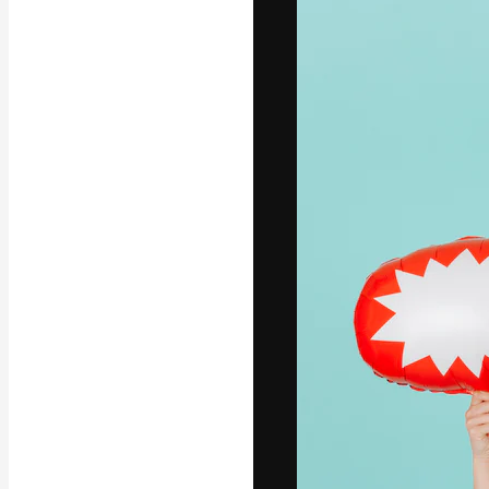
Platform kreat
terbaik Anda. L
dari kalangan k
dan studio.
Bahasa Indo
Copyright © 2010