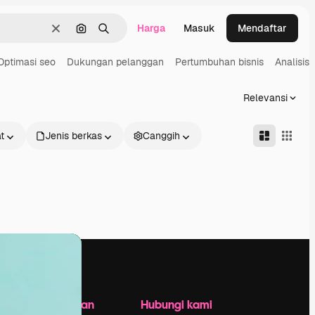
Harga
Masuk
Mendaftar
Jernih
Pencarian berdasarkan gambar
Mencari
Optimasi seo
Dukungan pelanggan
Pertumbuhan bisnis
Analisis 
Relevansi
t
Jenis berkas
Canggih
Perusahaan
Hubungi kami