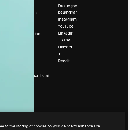
Harga
Dukungan
pelanggan
Tentang kami
Instagram
Reviews
YouTube
Karier
LinkedIn
Tren pencarian
TikTok
Blog
Discord
Acara
X
Slidesgo
an
Reddit
Jual konten
Ruang pers
Mencari magnific.ai
ree to the storing of cookies on your device to enhance site