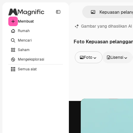
Membuat
Gambar yang dihasilkan AI
Rumah
Mencari
Foto Kepuasan pelangga
Saham
Foto
Lisensi
Mengeksplorasi
Semua Gambar
Semua alat
Vektor
Ilustrasi
Foto
PSD
Templat
Mockup
Video
Rekaman
Grafik gerak
Templat video
Ikon
Model 3D
Huruf