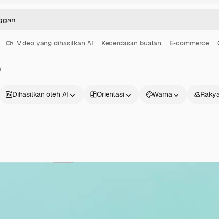
Video yang dihasilkan AI
Kecerdasan buatan
E-commerce
n
Dihasilkan oleh AI
Orientasi
Warna
Rakya
Produk
Mulai