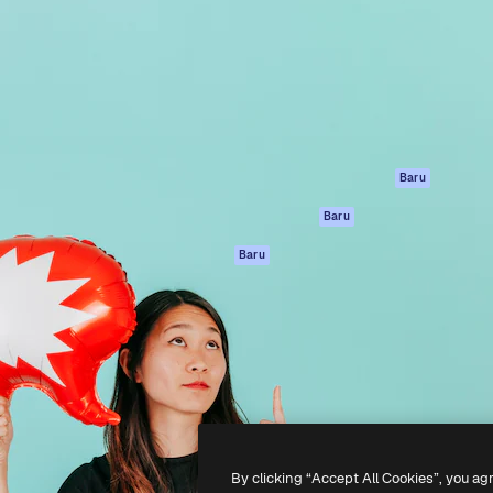
if untuk mengarahkan karya
Spaces
Academy
ebih dari 1 juta pelanggan
Asisten AI
Dokumentasi
reatif, perusahaan, agensi,
Generator gambar
Dukungan
AI
Ketentuan
nesia
Generator video AI
Penggunaan
Generator suara AI
Kebijakan privasi
Konten stok
Asli
Baru
MCP untuk
Kebijakan Cookie
Baru
Claude/ChatGPT
Pusat kepercaya
Agen
Baru
Afiliasi
API
Enterprise
Aplikasi seluler
Semua alat
Magnific
-
2026
Freepik Company S.L.U.
Hak cipta dilindungi undang-undang
.
By clicking “Accept All Cookies”, you ag