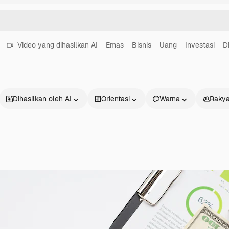
Video yang dihasilkan AI
Emas
Bisnis
Uang
Investasi
D
Dihasilkan oleh AI
Orientasi
Warna
Rakya
Produk
Mulai