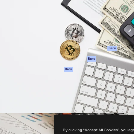
if untuk mengarahkan karya
Spaces
Academy
ebih dari 1 juta pelanggan
Asisten AI
Dokumentasi
reatif, perusahaan, agensi,
Generator gambar
Dukungan
AI
Ketentuan
nesia
Generator video AI
Penggunaan
Generator suara AI
Kebijakan privasi
Konten stok
Asli
Baru
MCP untuk
Kebijakan Cookie
Baru
Claude/ChatGPT
Pusat kepercaya
Agen
Baru
Afiliasi
API
Enterprise
Aplikasi seluler
Semua alat
Magnific
-
2026
Freepik Company S.L.U.
Hak cipta dilindungi undang-undang
.
By clicking “Accept All Cookies”, you ag