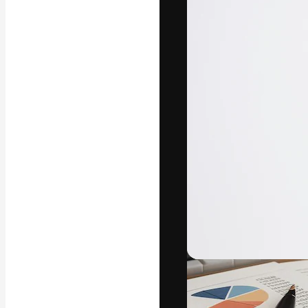
Platform kreat
terbaik Anda. L
dari kalangan k
dan studio.
Bahasa Indo
Copyright © 2010