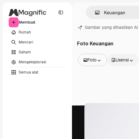
Membuat
Gambar yang dihasilkan AI
Rumah
Mencari
Foto Keuangan
Saham
Foto
Lisensi
Mengeksplorasi
Semua Gambar
Semua alat
Vektor
Ilustrasi
Foto
PSD
Templat
Mockup
Video
Rekaman
Grafik gerak
Templat video
Ikon
Model 3D
Huruf