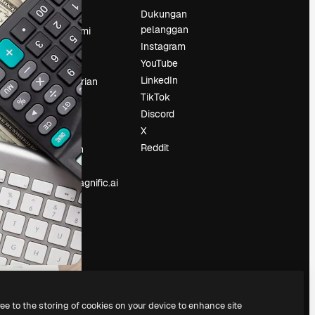
Harga
Dukungan
pelanggan
Tentang kami
Instagram
Reviews
YouTube
Karier
LinkedIn
Tren pencarian
TikTok
Blog
Discord
Acara
X
Slidesgo
an
Reddit
Jual konten
Ruang pers
Mencari magnific.ai
ree to the storing of cookies on your device to enhance site