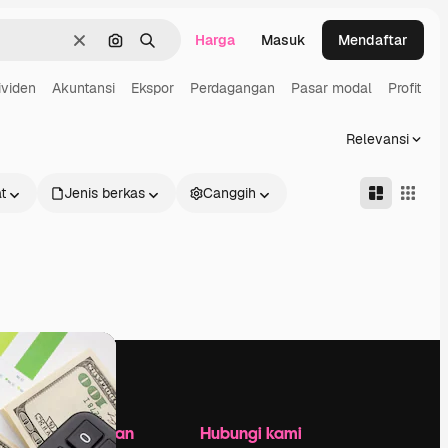
Harga
Masuk
Mendaftar
Jernih
Pencarian berdasarkan gambar
Mencari
ividen
Akuntansi
Ekspor
Perdagangan
Pasar modal
Profit
Relevansi
t
Jenis berkas
Canggih
Perusahaan
Hubungi kami