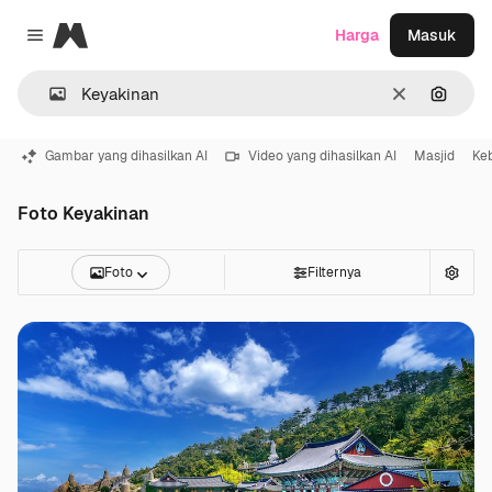
Magnific
Harga
Masuk
Close menu
Jernih
Pencar
Gambar yang dihasilkan AI
Video yang dihasilkan AI
Masjid
Ke
Foto Keyakinan
Foto
Filternya