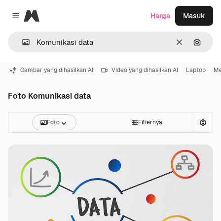
Magnific
Harga
Masuk
Close menu
Jernih
Pencar
Gambar yang dihasilkan AI
Video yang dihasilkan AI
Laptop
Me
Foto Komunikasi data
Foto
Filternya