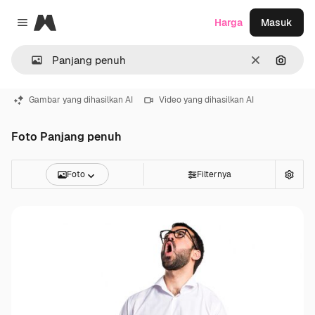
Magnific
Harga
Masuk
Close menu
Jernih
Pencar
Gambar yang dihasilkan AI
Video yang dihasilkan AI
Foto Panjang penuh
Foto
Filternya