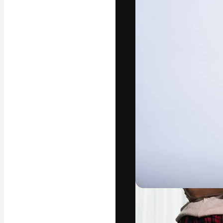
Platform kreat
terbaik Anda. L
dari kalangan k
dan studio.
Bahasa Indo
Copyright © 2010