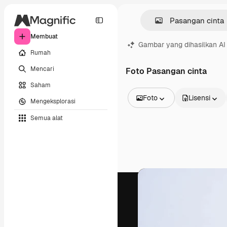
Membuat
Gambar yang dihasilkan AI
Rumah
Mencari
Foto Pasangan cinta
Saham
Foto
Lisensi
Mengeksplorasi
Semua Gambar
Semua alat
Vektor
Ilustrasi
Foto
PSD
Templat
Mockup
Video
Rekaman
Grafik gerak
Templat video
Ikon
Model 3D
Huruf