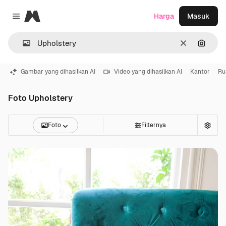
Magnific
Harga
Masuk
Close menu
Jernih
Pencar
Gambar yang dihasilkan AI
Video yang dihasilkan AI
Kantor
Ru
Foto Upholstery
Foto
Filternya