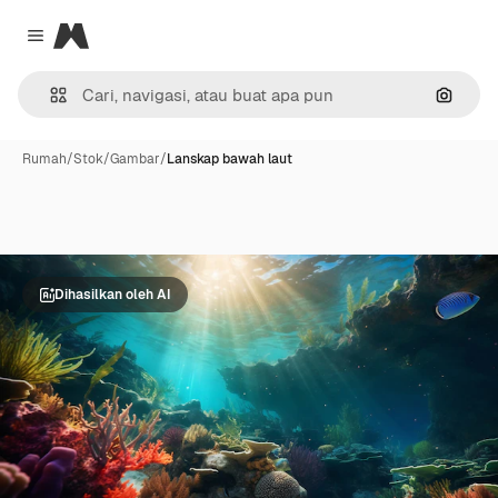
Magnific
Close menu
Pencar
Rumah
/
Stok
/
Gambar
/
Lanskap bawah laut
Dihasilkan oleh AI