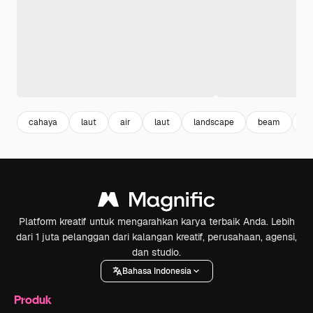
cahaya
laut
air
laut
landscape
beam
b
Platform kreatif untuk mengarahkan karya terbaik Anda. Lebih
dari 1 juta pelanggan dari kalangan kreatif, perusahaan, agensi,
dan studio.
Bahasa Indonesia
Produk