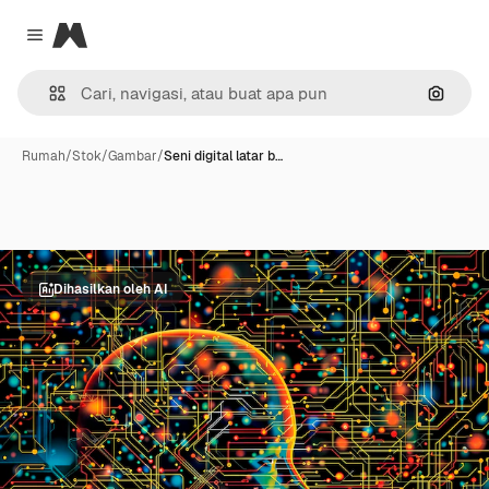
Magnific
Close menu
Pencar
Rumah
/
Stok
/
Gambar
/
Seni digital latar b…
Dihasilkan oleh AI