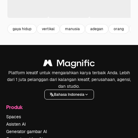
gaya hidup
vertikal
manusia
adegan
orang
ka
Platform kreatif untuk mengarahkan karya terbaik Anda. Lebih
dari 1 juta pelanggan dari kalangan kreatif, perusahaan, agensi,
dan studio.
Bahasa Indonesia
Produk
Spaces
Asisten AI
Generator gambar AI