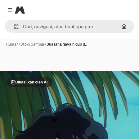
Magnific
Close menu
Pencar
Rumah
/
Stok
/
Gambar
/
Suasana gaya hidup d…
Dihasilkan oleh AI