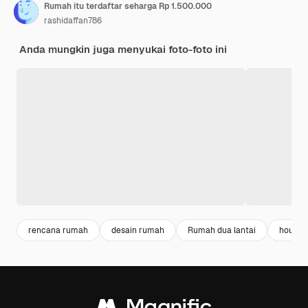
Rumah itu terdaftar seharga Rp 1.500.000
rashidaffan786
Anda mungkin juga menyukai foto-foto ini
rencana rumah
desain rumah
Rumah dua lantai
house 