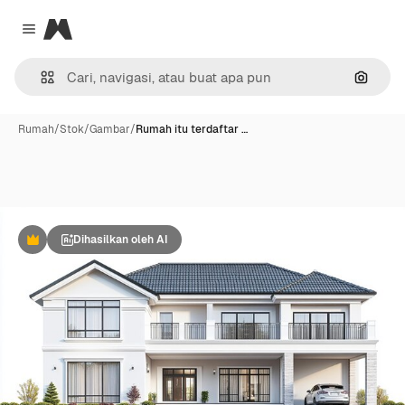
Magnific
Close menu
Pencar
Rumah
/
Stok
/
Gambar
/
Rumah itu terdaftar …
Dihasilkan oleh AI
Premium