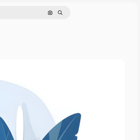
Pencarian berdasarkan gambar
Mencari