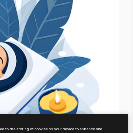
ree to the storing of cookies on your device to enhance site
ggunakan
AI Image Generator
kami.