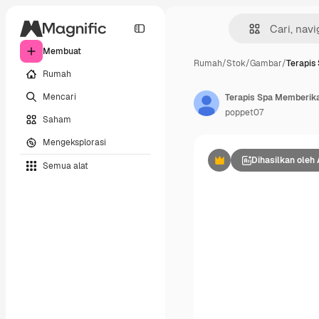
Membuat
Rumah
/
Stok
/
Gambar
/
Terapis
Rumah
Mencari
Terapis Spa Memberika
poppet07
Saham
Mengeksplorasi
Dihasilkan oleh 
Semua alat
Premium