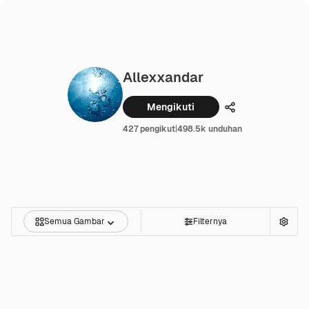
Allexxandar
Mengikuti
Membagikan
427 pengikut
|
498.5k unduhan
Semua Gambar
Filternya