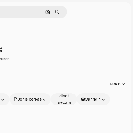
Pencarian berdasarkan gambar
Mencari
Membagikan
duhan
Terkini
Dapat
diedit
i
Jenis berkas
Canggih
secara
daring