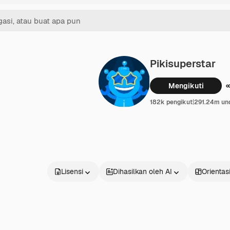
Pikisuperstar
Mengikuti
182k pengikut
|
291.24m un
Lisensi
Dihasilkan oleh AI
Orientas