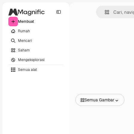
Membuat
Rumah
Mencari
Saham
Mengeksplorasi
Semua alat
Semua Gambar
Semua Gambar
Vektor
Ilustrasi
Foto
PSD
Templat