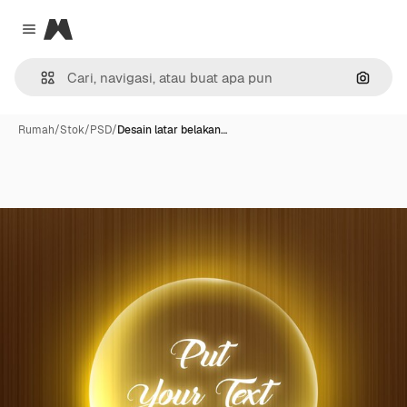
Magnific
Close menu
Pencar
Rumah
/
Stok
/
PSD
/
Desain latar belakan…