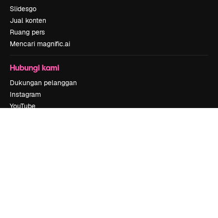
Slidesgo
Jual konten
Ruang pers
Mencari magnific.ai
Hubungi kami
Dukungan pelanggan
Instagram
YouTube
LinkedIn
TikTok
Discord
X
Reddit
Copyright © 2010-
2026
Freepik Company S.L.U.
Hak cipta dilindungi
undang-undang
.