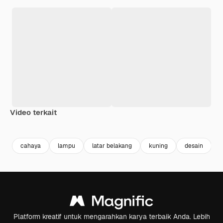
Video terkait
Premium
Premium
Premium
Premium
cahaya
lampu
latar belakang
kuning
desain
Platform kreatif untuk mengarahkan karya terbaik Anda. Lebih