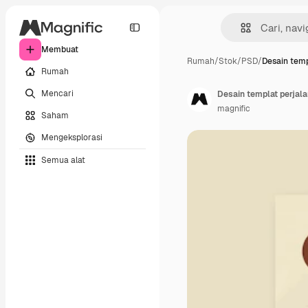
Membuat
Rumah
/
Stok
/
PSD
/
Desain temp
Rumah
Mencari
Desain templat perjal
magnific
Saham
Mengeksplorasi
Semua alat