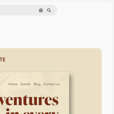
Pencarian berdasarkan gambar
Mencari