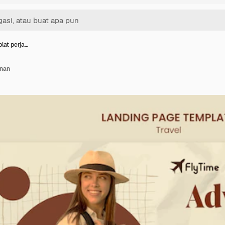
lat perja…
anan