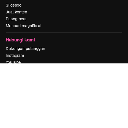
Slidesgo
Jual konten
Ruang pers
Mencari magnific.ai
Hubungi kami
Dukungan pelanggan
Instagram
YouTube
LinkedIn
TikTok
Discord
X
Reddit
Copyright © 2010-
2026
Freepik Company S.L.U.
Hak cipta dilindungi
undang-undang
.