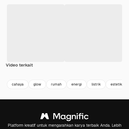
Video terkait
Premium
Premium
Premium
Premium
cahaya
glow
rumah
energi
listrik
estetika
Platform kreatif untuk mengarahkan karya terbaik Anda. Lebih