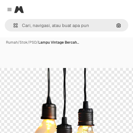
Magnific
Close menu
Pencar
Rumah
/
Stok
/
PSD
/
Lampu Vintage Bercah…