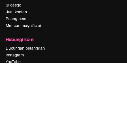
Slidesgo
Jual konten
Ruang pers
Mencari magnific.ai
Hubungi kami
Dukungan pelanggan
Instagram
YouTube
LinkedIn
TikTok
Discord
X
Reddit
Copyright © 2010-
2026
Freepik Company S.L.U.
Hak cipta dilindungi
undang-undang
.