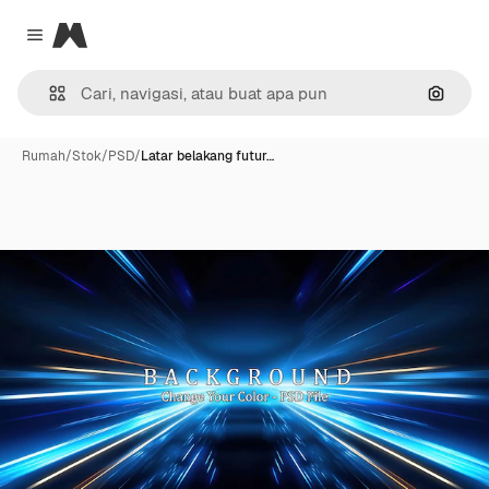
Magnific
Close menu
Pencar
Rumah
/
Stok
/
PSD
/
Latar belakang futur…