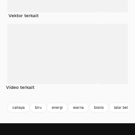
Vektor terkait
Video terkait
Premium
Premium
Dihasilkan oleh AI
Premium
Premium
cahaya
biru
energi
warna
bisnis
latar belaka