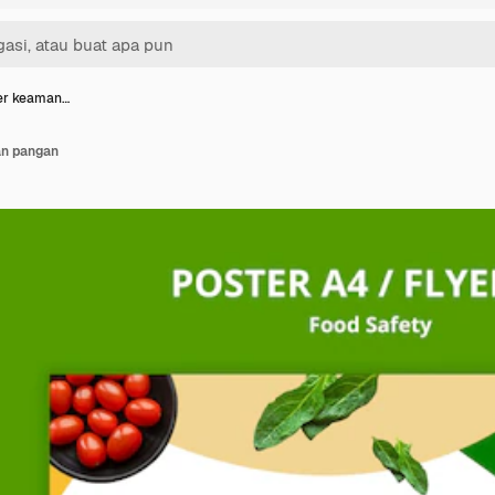
yer keaman…
an pangan