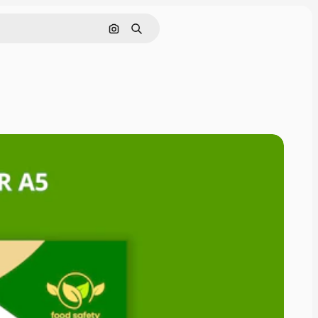
Pencarian berdasarkan gambar
Mencari