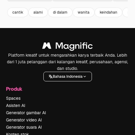
cantik
alami
di dalam
wanita
keindahan
post
Platform kreatif untuk mengarahkan karya terbaik Anda. Lebih
dari 1 juta pelanggan dari kalangan kreatif, perusahaan, agensi,
dan studio.
Bahasa Indonesia
Produk
Spaces
Asisten AI
Generator gambar AI
Generator video AI
Generator suara AI
Konten stok