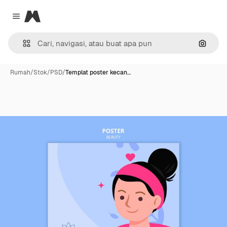
Magnific
Close menu
Pencar
Rumah
/
Stok
/
PSD
/
Templat poster kecan…