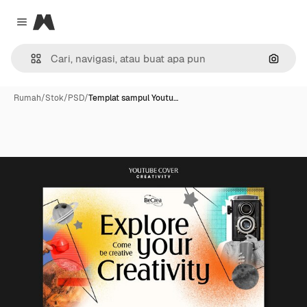
Magnific
Close menu
Pencar
Rumah
/
Stok
/
PSD
/
Templat sampul Youtu…