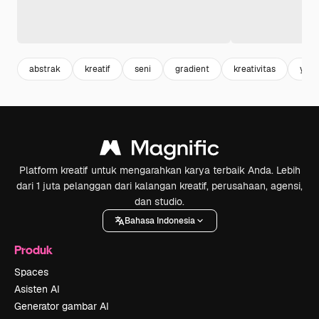
abstrak
kreatif
seni
gradient
kreativitas
yout
Platform kreatif untuk mengarahkan karya terbaik Anda. Lebih
dari 1 juta pelanggan dari kalangan kreatif, perusahaan, agensi,
dan studio.
Bahasa Indonesia
Produk
Spaces
Asisten AI
Generator gambar AI