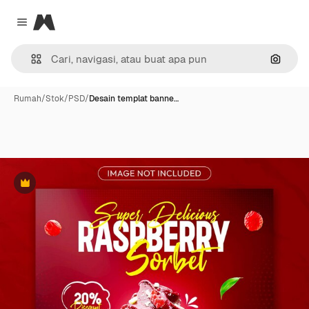
Magnific
Close menu
Pencar
Rumah
/
Stok
/
PSD
/
Desain templat banne…
Premium