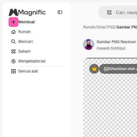
Membuat
Rumah
/
Stok
/
PSD
/
Gambar PNG
Rumah
Mencari
Haseeb Siddiquii
Saham
Mengeksplorasi
Dihasilkan oleh 
Semua alat
Premium