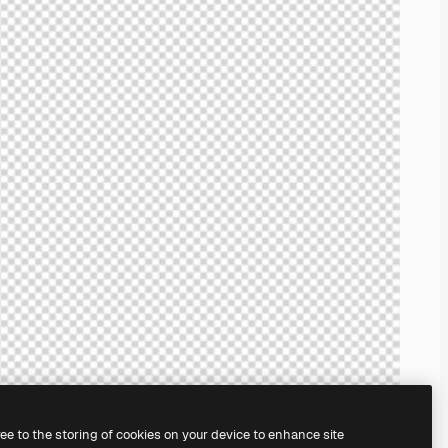
ree to the storing of cookies on your device to enhance site
ggunakan
AI Image Generator
kami.