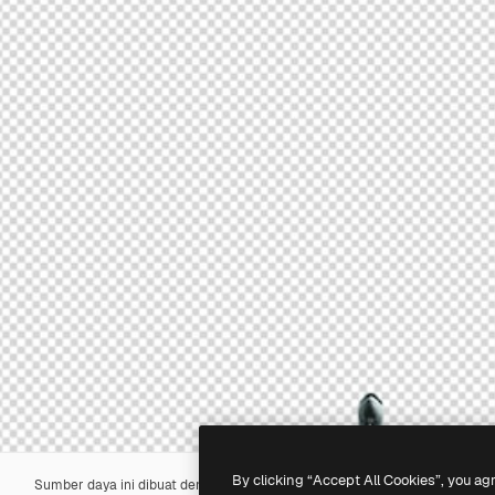
By clicking “Accept All Cookies”, you ag
Sumber daya ini dibuat dengan
AI
. Anda dapat membuatnya sendiri men