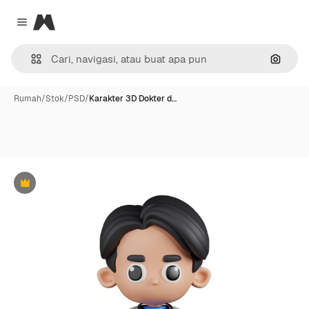
Magnific
Close menu
Pencar
Rumah
/
Stok
/
PSD
/
Karakter 3D Dokter d…
Premium