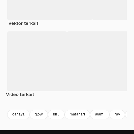
Vektor terkait
Video terkait
Premium
Premium
Premium
Premium
cahaya
glow
biru
matahari
alami
ray
la