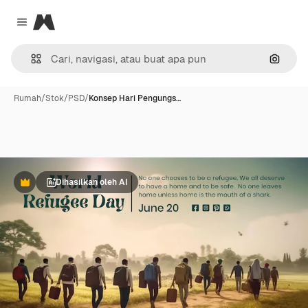
Magnific
Close menu
Pencar
Rumah
/
Stok
/
PSD
/
Konsep Hari Pengungs…
Dihasilkan oleh AI
Premium