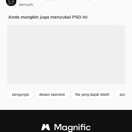
GeniusAi
Anda mungkin juga menyukai PSD ini
pengungsi
desain spanduk
file yang dapat diedit
posting