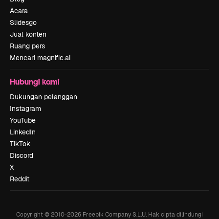
Acara
Slidesgo
Jual konten
Ruang pers
Mencari magnific.ai
Hubungi kami
Dukungan pelanggan
Instagram
YouTube
LinkedIn
TikTok
Discord
X
Reddit
Copyright © 2010-
2026
Freepik Company S.L.U.
Hak cipta dilindungi