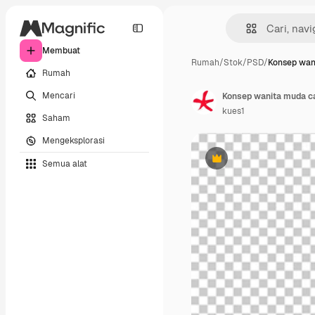
Membuat
Rumah
/
Stok
/
PSD
/
Konsep wan
Rumah
Mencari
Konsep wanita muda ca
kues1
Saham
Mengeksplorasi
Semua alat
Premium