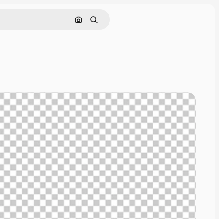
Pencarian berdasarkan gambar
Mencari