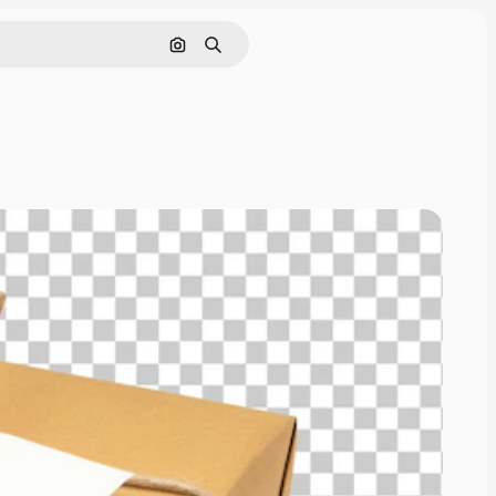
Pencarian berdasarkan gambar
Mencari