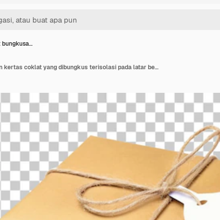
t bungkusa…
Kotak paket bungkusan kertas coklat yang dibungkus terisolasi pada latar belakang transparan atau putih png