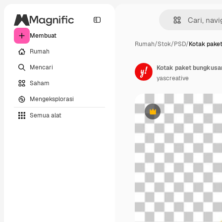
Membuat
Rumah
/
Stok
/
PSD
/
Kotak pake
Rumah
Mencari
yascreative
Saham
Mengeksplorasi
Semua alat
Premium