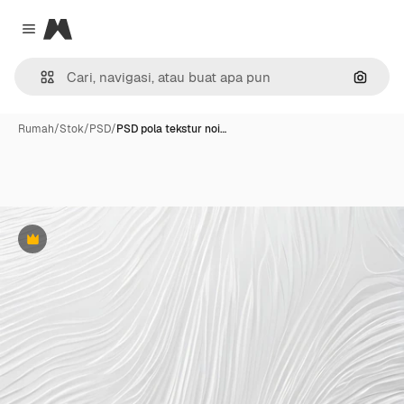
Magnific
Close menu
Pencar
Rumah
/
Stok
/
PSD
/
PSD pola tekstur noi…
Premium