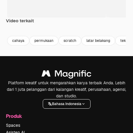
Video terkait
Premium
Premium
Premium
Premium
cahaya
permukaan
scratch
latar belakang
tekstur
Platform kreatif untuk mengarahkan karya terbaik Anda. Lebih
dari 1 juta pelanggan dari kalangan kreatif, perusahaan, agensi,
dan studio.
Bahasa Indonesia
Produk
Spaces
Asisten AI