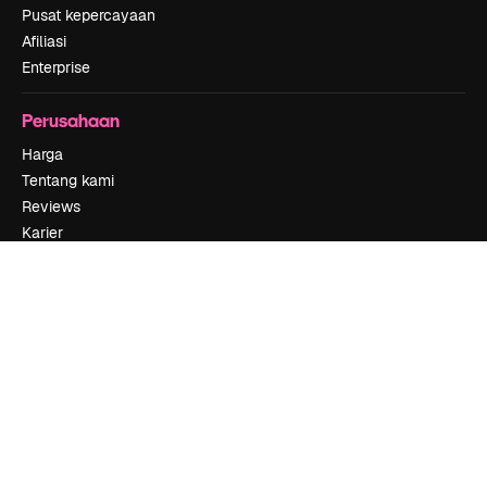
Pusat kepercayaan
Afiliasi
Enterprise
Perusahaan
Harga
Tentang kami
Reviews
Karier
Tren pencarian
Blog
Acara
Slidesgo
Jual konten
Ruang pers
Mencari magnific.ai
Hubungi kami