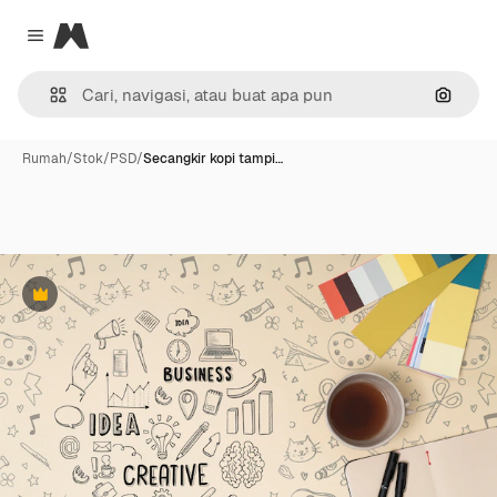
Magnific
Close menu
Pencar
Rumah
/
Stok
/
PSD
/
Secangkir kopi tampi…
Premium