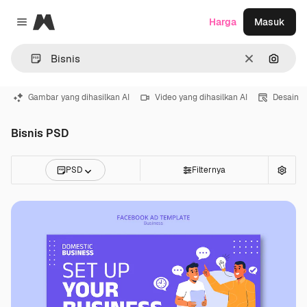
Magnific
Harga
Masuk
Close menu
Jernih
Pencar
Gambar yang dihasilkan AI
Video yang dihasilkan AI
Desain
Bisnis PSD
PSD
Filternya