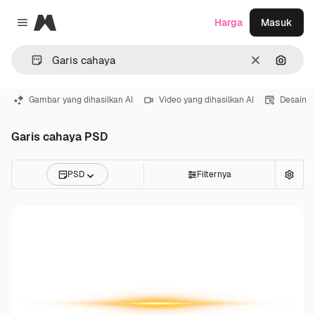
Magnific
Harga
Masuk
Close menu
Jernih
Pencar
Gambar yang dihasilkan AI
Video yang dihasilkan AI
Desain
Garis cahaya PSD
PSD
Filternya