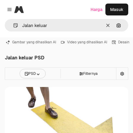
Magnific
Harga
Masuk
Close menu
Jernih
Pencar
Gambar yang dihasilkan AI
Video yang dihasilkan AI
Desain
Jalan keluar PSD
PSD
Filternya