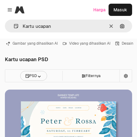
Magnific
Harga
Masuk
Close menu
Jernih
Pencar
Gambar yang dihasilkan AI
Video yang dihasilkan AI
Desain
Kartu ucapan PSD
PSD
Filternya